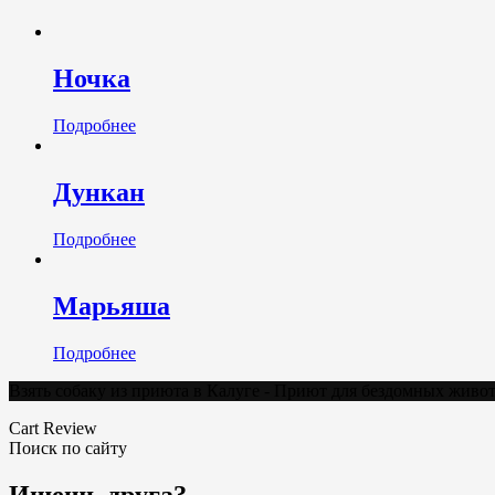
Ночка
Подробнее
Дункан
Подробнее
Марьяша
Подробнее
Взять собаку из приюта в Калуге - Приют для бездомных жив
Cart Review
Поиск по сайту
Ищешь друга?