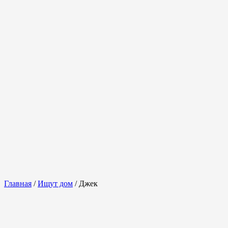
ГЛАВНАЯ
ПРИЮТИТЬ СОБАЧКУ
ПРОЙДИТЕ ТЕСТ
0
ПОМОЧЬ ПРИЮТУ
Главная
/
Ищут дом
/ Джек