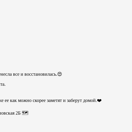
несла все и восстановилась.😍
та.
е ее как можно скорее заметят и заберут домой.❤️
новская 2Б 🗺️