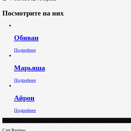
Посмотрите на них
Обиван
Подробнее
Марьяша
Подробнее
Айрон
Подробнее
Взять собаку из приюта в Калуге - Приют для бездомных жив
Cart Review