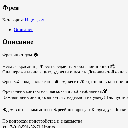
Фрея
Категория:
Ищут дом
Описание
Описание
Фрея ищет дом 🏠
Нежная красавица Фрея передает вам большой привет!😊
Она пережила операцию, удаляли опухоль. Девочка стойко пере
Фрее 3-4 года, в холке она 40 см, весит 20 кг, стерильна и приви
Фрея очень контактная, ласковая и любвеобильная.🤗
Каждый день она просыпается с надеждой на удачу! Так пусть ж
Ждем вас на знакомство с Фреей по адресу: г.Калуга, ул. Литви
По вопросам пристройства и знакомства:
☎️ +7-910-591-52-71 Ирина