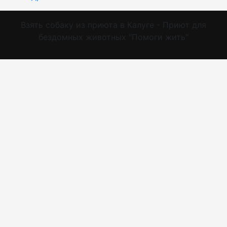
Взять собаку из приюта в Калуге - Приют для
бездомных животных "Помоги жить"