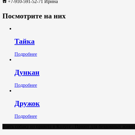
☎️ +7-910-591-52-71 Ирина
Посмотрите на них
Тайка
Подробнее
Дункан
Подробнее
Дружок
Подробнее
Взять собаку из приюта в Калуге - Приют для бездомных жив