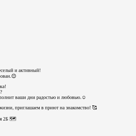
еселый и активный!
рован.😊
ка!
?
полнит ваши дни радостью и любовью.☺️
жизни, приглашаем в приют на знакомство! 🥰
я 2Б 🗺️