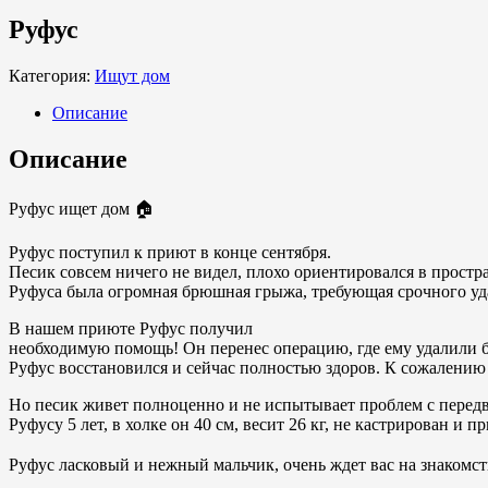
Руфус
Категория:
Ищут дом
Описание
Описание
Руфус ищет дом 🏠
Руфус поступил к приют в конце сентября.
Песик совсем ничего не видел, плохо ориентировался в простра
Руфуса была огромная брюшная грыжа, требующая срочного уд
В нашем приюте Руфус получил
необходимую помощь! Он перенес операцию, где ему удалили б
Руфус восстановился и сейчас полностью здоров. К сожалению з
Но песик живет полноценно и не испытывает проблем с перед
Руфусу 5 лет, в холке он 40 см, весит 26 кг, не кастрирован и п
Руфус ласковый и нежный мальчик, очень ждет вас на знакомств