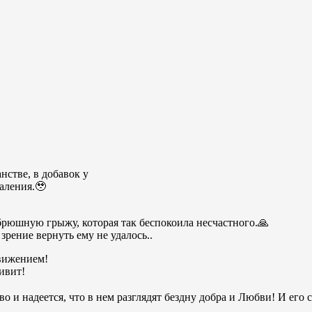
нстве, в добавок у
аления.🥹
рюшную грыжу, которая так беспокоила несчастного.🙏
рение вернуть ему не удалось..
вижением!
ривит!
о и надеется, что в нем разглядят бездну добра и Любви! И его