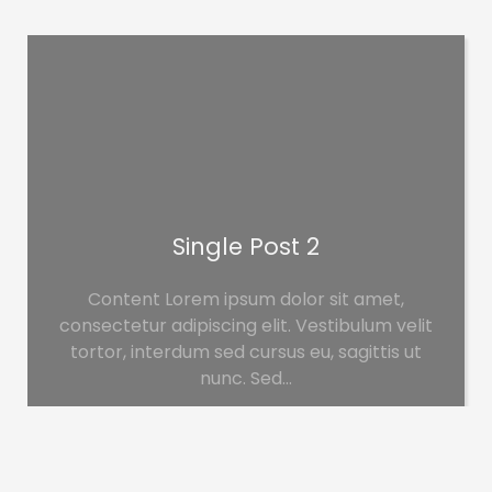
Single Post 2
Content Lorem ipsum dolor sit amet,
consectetur adipiscing elit. Vestibulum velit
tortor, interdum sed cursus eu, sagittis ut
nunc. Sed…